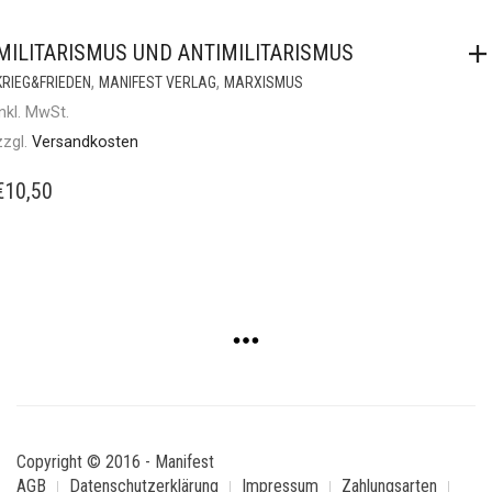
MILITARISMUS UND ANTIMILITARISMUS
,
,
KRIEG&FRIEDEN
MANIFEST VERLAG
MARXISMUS
inkl. MwSt.
zzgl.
Versandkosten
€
10,50
Copyright © 2016 - Manifest
AGB
Datenschutzerklärung
Impressum
Zahlungsarten