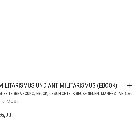
MILITARISMUS UND ANTIMILITARISMUS (EBOOK)
,
,
,
,
ARBEITERBEWEGUNG
EBOOK
GESCHICHTE
KRIEG&FRIEDEN
MANIFEST VERLAG
inkl. MwSt.
€
6,90