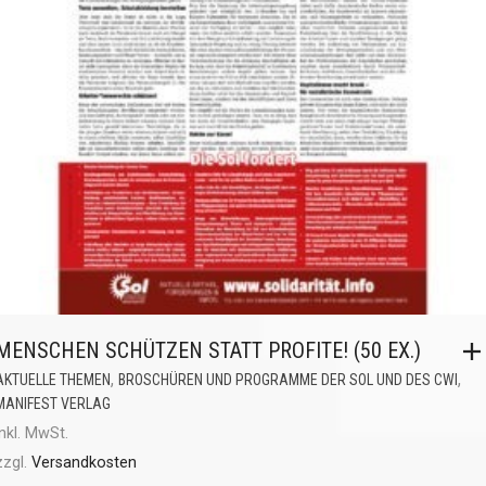
MENSCHEN SCHÜTZEN STATT PROFITE! (50 EX.)
,
,
AKTUELLE THEMEN
BROSCHÜREN UND PROGRAMME DER SOL UND DES CWI
MANIFEST VERLAG
inkl. MwSt.
zzgl.
Versandkosten