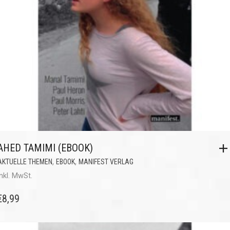
AHED TAMIMI (EBOOK)
,
,
AKTUELLE THEMEN
EBOOK
MANIFEST VERLAG
inkl. MwSt.
€
8,99