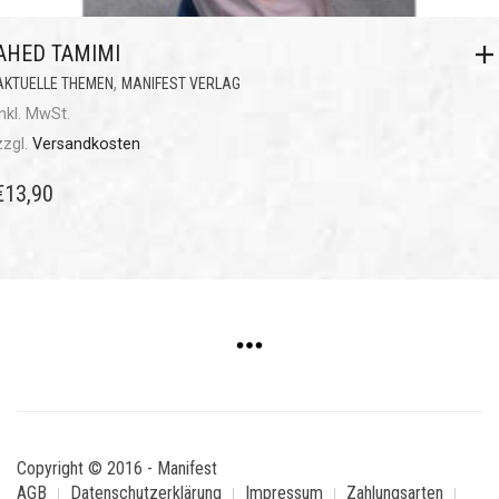
AHED TAMIMI
,
AKTUELLE THEMEN
MANIFEST VERLAG
inkl. MwSt.
zzgl.
Versandkosten
€
13,90
Copyright © 2016 - Manifest
AGB
Datenschutzerklärung
Impressum
Zahlungsarten