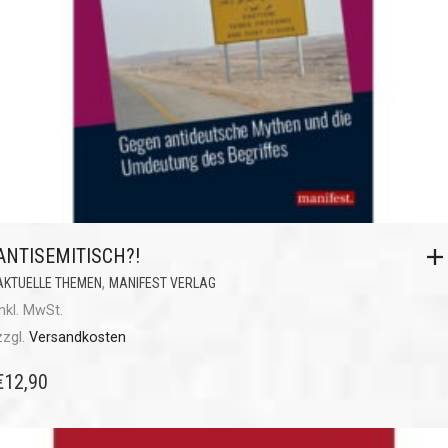
ANTISEMITISCH?!
,
AKTUELLE THEMEN
MANIFEST VERLAG
inkl. MwSt.
zzgl.
Versandkosten
€
12,90