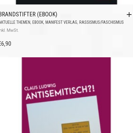
BRANDSTIFTER (EBOOK)
,
,
,
AKTUELLE THEMEN
EBOOK
MANIFEST VERLAG
RASSISMUS/FASCHISMUS
inkl. MwSt.
€
6,90