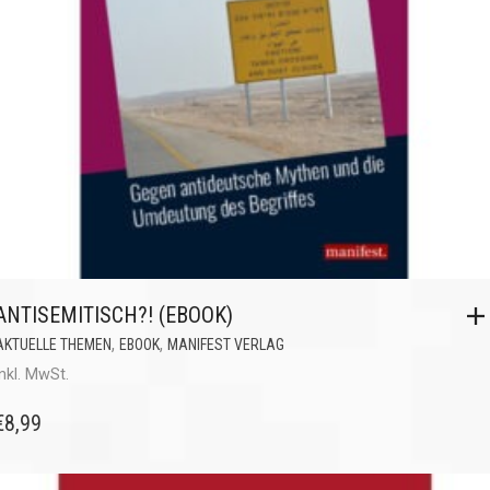
ANTISEMITISCH?! (EBOOK)
,
,
AKTUELLE THEMEN
EBOOK
MANIFEST VERLAG
inkl. MwSt.
€
8,99