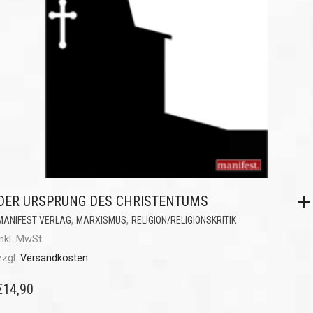
DER URSPRUNG DES CHRISTENTUMS
,
,
MANIFEST VERLAG
MARXISMUS
RELIGION/RELIGIONSKRITIK
inkl. MwSt.
zzgl.
Versandkosten
€
14,90