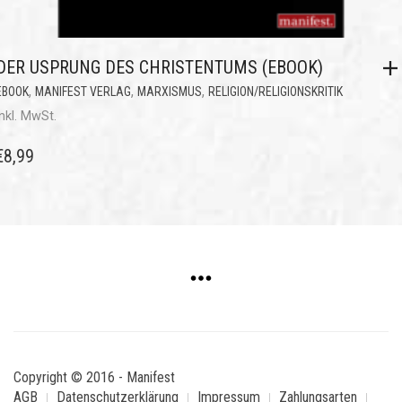
DER USPRUNG DES CHRISTENTUMS (EBOOK)
,
,
,
EBOOK
MANIFEST VERLAG
MARXISMUS
RELIGION/RELIGIONSKRITIK
inkl. MwSt.
€
8,99
Copyright © 2016 - Manifest
AGB
Datenschutzerklärung
Impressum
Zahlungsarten