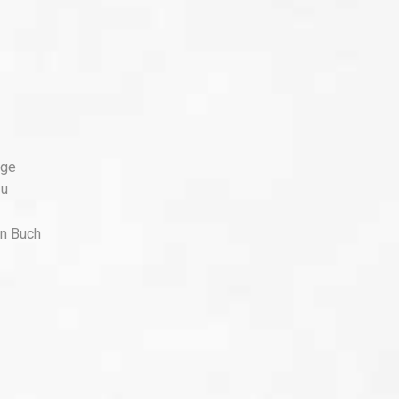
ige
zu
in Buch