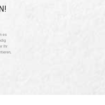
N!
nn es
ndig
r Ihr
tieren,