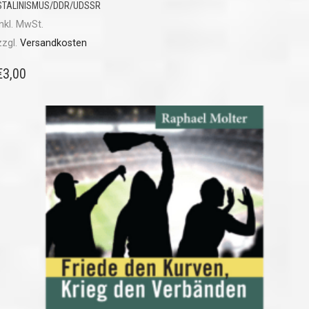
STALINISMUS/DDR/UDSSR
inkl. MwSt.
zzgl.
Versandkosten
€
3,00