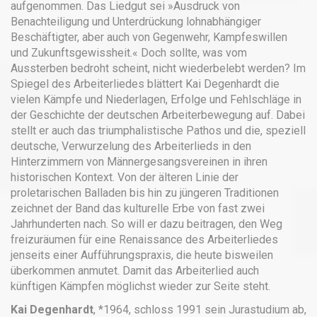
aufgenommen. Das Liedgut sei »Ausdruck von
Benachteiligung und Unterdrückung lohnabhängiger
Beschäftigter, aber auch von Gegenwehr, Kampfeswillen
und Zukunftsgewissheit.« Doch sollte, was vom
Aussterben bedroht scheint, nicht wiederbelebt werden? Im
Spiegel des Arbeiterliedes blättert Kai Degenhardt die
vielen Kämpfe und Niederlagen, Erfolge und Fehlschläge in
der Geschichte der deutschen Arbeiterbewegung auf. Dabei
stellt er auch das triumphalistische Pathos und die, speziell
deutsche, Verwurzelung des Arbeiterlieds in den
Hinterzimmern von Männergesangsvereinen in ihren
historischen Kontext. Von der älteren Linie der
proletarischen Balladen bis hin zu jüngeren Traditionen
zeichnet der Band das kulturelle Erbe von fast zwei
Jahrhunderten nach. So will er dazu beitragen, den Weg
freizuräumen für eine Renaissance des Arbeiterliedes
jenseits einer Aufführungspraxis, die heute bisweilen
überkommen anmutet. Damit das Arbeiterlied auch
künftigen Kämpfen möglichst wieder zur Seite steht.
Kai Degenhardt
, *1964, schloss 1991 sein Jurastudium ab,