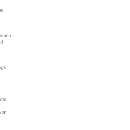
ge
 neuen
nd
u
egs
 die
 von