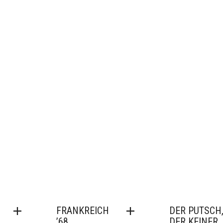
FRANKREICH
DER PUTSCH
’68
DER KEINER