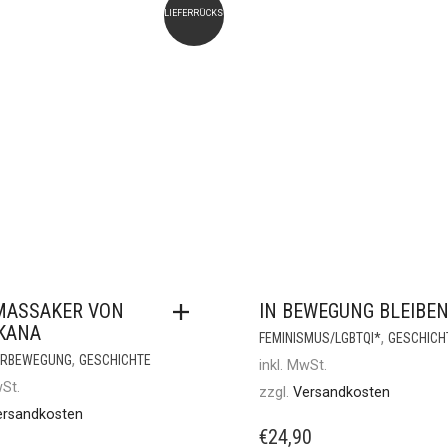
LIEFERRÜCKSTAND
MASSAKER VON
IN BEWEGUNG BLEIBE
KANA
,
FEMINISMUS/LGBTQI*
GESCHICH
,
ERBEWEGUNG
GESCHICHTE
inkl. MwSt.
wSt.
zzgl.
Versandkosten
ersandkosten
€
24,90