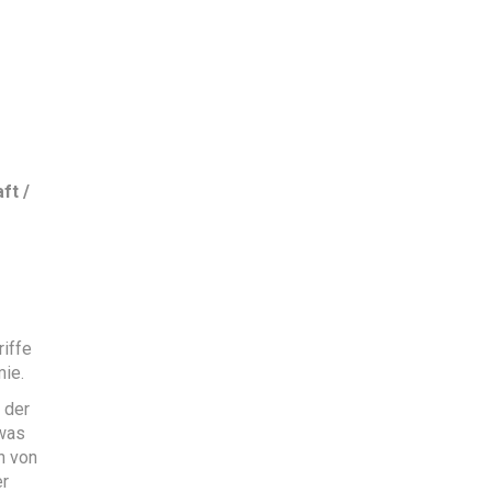
ft /
riffe
mie.
 der
 was
n von
er