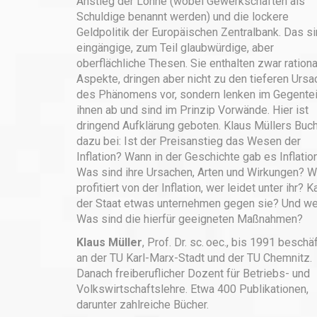
Anstieg der Löhne (wobei Gewerkschaften als
Schuldige benannt werden) und die lockere
Geldpolitik der Europäischen Zentralbank. Das s
eingängige, zum Teil glaubwürdige, aber
oberflächliche Thesen. Sie enthalten zwar rationa
Aspekte, dringen aber nicht zu den tieferen Urs
des Phänomens vor, sondern lenken im Gegentei
ihnen ab und sind im Prinzip Vorwände. Hier ist
dringend Aufklärung geboten. Klaus Müllers Buch
dazu bei: Ist der Preisanstieg das Wesen der
Inflation? Wann in der Geschichte gab es Inflatio
Was sind ihre Ursachen, Arten und Wirkungen? W
profitiert von der Inflation, wer leidet unter ihr? K
der Staat etwas unternehmen gegen sie? Und wen
Was sind die hierfür geeigneten Maßnahmen?
Klaus Müller
, Prof. Dr. sc. oec., bis 1991 beschäf
an der TU Karl-Marx-Stadt und der TU Chemnitz.
Danach freiberuflicher Dozent für Betriebs- und
Volkswirtschaftslehre. Etwa 400 Publikationen,
darunter zahlreiche Bücher.