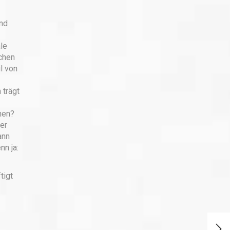
ind
le
achen
l von
 trägt
nen?
er
ann
n ja:
tigt