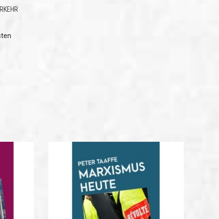
ERKEHR
sten