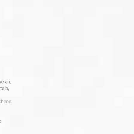
se an,
teln,
ochene
t