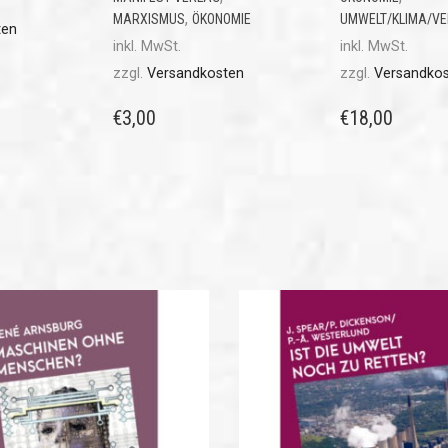
,
MARXISMUS
ÖKONOMIE
UMWELT/KLIMA/V
ten
inkl. MwSt.
inkl. MwSt.
zzgl.
Versandkosten
zzgl.
Versandko
€
3,00
€
18,00