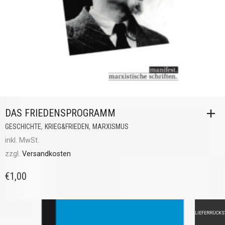
DAS FRIEDENSPROGRAMM
,
,
GESCHICHTE
KRIEG&FRIEDEN
MARXISMUS
inkl. MwSt.
zzgl.
Versandkosten
€
1,00
LIEFERRÜCK