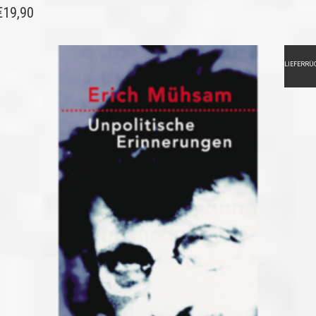
€
19,90
LIEFERRÜ