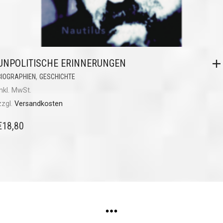
UNPOLITISCHE ERINNERUNGEN
,
BIOGRAPHIEN
GESCHICHTE
inkl. MwSt.
zzgl.
Versandkosten
€
18,80