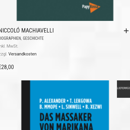
NICCOLÓ MACHIAVELLI
,
BIOGRAPHIEN
GESCHICHTE
inkl. MwSt.
zzgl.
Versandkosten
€
28,00
LIEFERRÜ