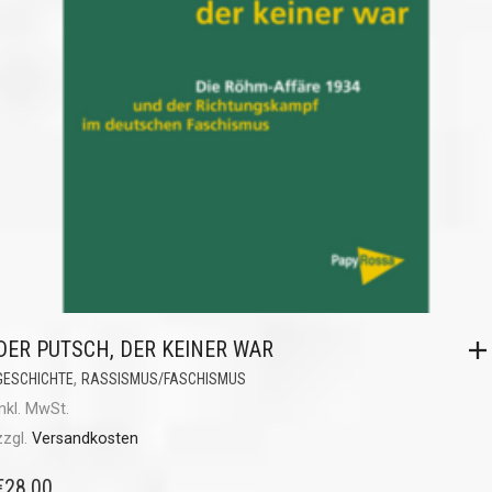
DER PUTSCH, DER KEINER WAR
,
GESCHICHTE
RASSISMUS/FASCHISMUS
inkl. MwSt.
zzgl.
Versandkosten
€
28,00