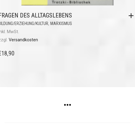
FRAGEN DES ALLTAGSLEBENS
,
BILDUNG/ERZIEHUNG/KULTUR
MARXISMUS
inkl. MwSt.
zzgl.
Versandkosten
€
18,90