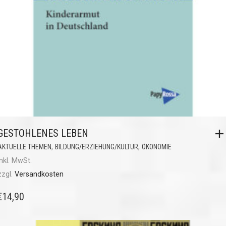
GESTOHLENES LEBEN
,
,
AKTUELLE THEMEN
BILDUNG/ERZIEHUNG/KULTUR
ÖKONOMIE
inkl. MwSt.
zzgl.
Versandkosten
€
14,90