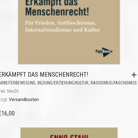
ERKÄMPFT DAS MENSCHENRECHT!
,
,
ARBEITERBEWEGUNG
BILDUNG/ERZIEHUNG/KULTUR
RASSISMUS/FASCHISMUS
inkl. MwSt.
zzgl.
Versandkosten
€
16,00