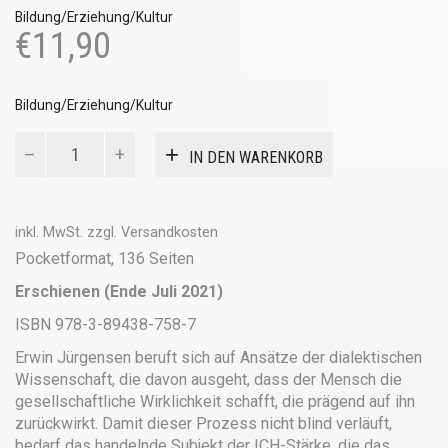
Bildung/Erziehung/Kultur
€
11,90
Bildung/Erziehung/Kultur
Der
IN DEN WARENKORB
Rote
Faden
der
Mündigkeit
inkl. MwSt.
zzgl.
Versandkosten
Menge
Pocketformat, 136 Seiten
Erschienen (Ende Juli 2021)
ISBN 978-3-89438-758-7
Erwin Jürgensen beruft sich auf Ansätze der dialektischen
Wissenschaft, die davon ausgeht, dass der Mensch die
gesellschaftliche Wirklichkeit schafft, die prägend auf ihn
zurückwirkt. Damit dieser Prozess nicht blind verläuft,
bedarf das handelnde Subjekt der ICH-Stärke, die das