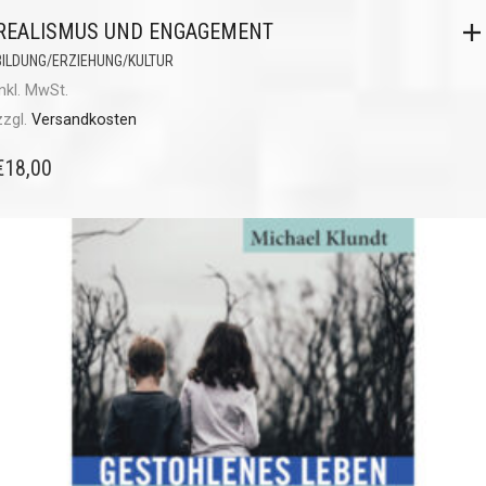
REALISMUS UND ENGAGEMENT
BILDUNG/ERZIEHUNG/KULTUR
inkl. MwSt.
zzgl.
Versandkosten
€
18,00