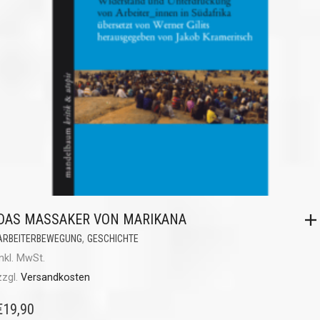
DAS MASSAKER VON MARIKANA
,
ARBEITERBEWEGUNG
GESCHICHTE
inkl. MwSt.
zzgl.
Versandkosten
€
19,90