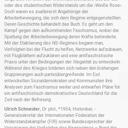
oder des studentischen Widerstands um die ›Weiße Rose‹.
Doch waren es zuallererst Angehörige der
Arbeiterbewegung, die sich dem Regime entgegenstellten.
Deren Geschichte behandelt das Buch. Es geht um den
Kampf gegen den aufkommenden Faschismus, wobei die
Spaltung der Arbeiterbewegung deren Kräfte behinderte.
Mit der Etablierung des NS-Regimes begann man,
Verfolgten bei der Flucht zu helfen, Netzwerke aufzubauen,
mit Flugblättern aufzuklären und eine antifaschistische
Praxis unter den Bedingungen der Illegalität zu entwickeln.
Während des Krieges bildeten sich neben den bisherigen
Gruppierungen auch parteiübergreifende. Im Exil
entwickelten Sozialdemokraten und Kommunisten ihre
Analysen zum Faschismus weiter und entwarfen Pläne für
ein antifaschistisch-­demokratisches Deutschland für die
Zeit nach der Befreiung.
Ulrich Schneider
, Dr. phil., *1954, Historiker, ­
Generalsekretär der Internationalen Föderation der
Widerstandskämpfer (FIR) sowie Bundessprecher der
Vereinigung der Verfolgten des Naziregimes – Bund der