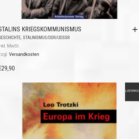
STALINS KRIEGSKOMMUNISMUS
,
GESCHICHTE
STALINISMUS/DDR/UDSSR
inkl. MwSt.
zzgl.
Versandkosten
€
29,90
LIEFERRÜ