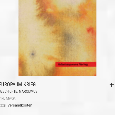
EUROPA IM KRIEG
,
GESCHICHTE
MARXISMUS
inkl. MwSt.
zzgl.
Versandkosten