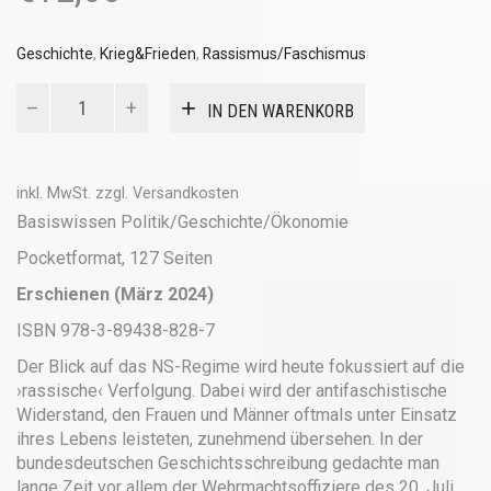
Geschichte
,
Krieg&Frieden
,
Rassismus/Faschismus
Arbeiterwiderstand
IN DEN WARENKORB
im
Dritten
Reich
Menge
inkl. MwSt.
zzgl.
Versandkosten
Basiswissen Politik/Geschichte/Ökonomie
Pocketformat, 127 Seiten
Erschienen (März 2024)
ISBN 978-3-89438-828-7
Der Blick auf das NS-Regime wird heute fokussiert auf die
›rassische‹ Verfolgung. Dabei wird der antifaschistische
Widerstand, den Frauen und Männer oftmals unter Einsatz
ihres Lebens leisteten, zunehmend übersehen. In der
bundesdeutschen Geschichtsschreibung gedachte man
lange Zeit vor allem der Wehrmachtsoffiziere des 20. Juli