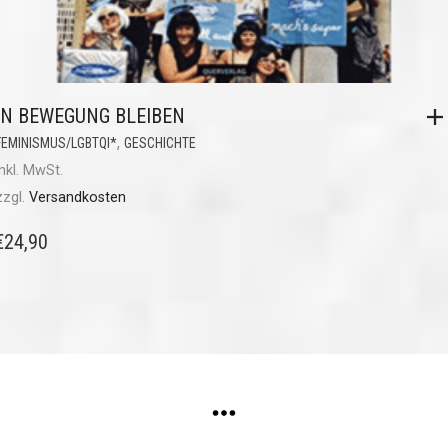
IN BEWEGUNG BLEIBEN
,
FEMINISMUS/LGBTQI*
GESCHICHTE
inkl. MwSt.
zzgl.
Versandkosten
€
24,90