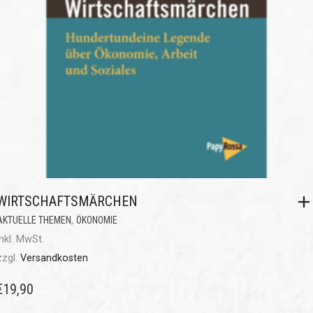
WIRTSCHAFTSMÄRCHEN
,
AKTUELLE THEMEN
ÖKONOMIE
inkl. MwSt.
zzgl.
Versandkosten
€
19,90