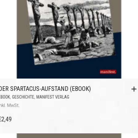
DER SPARTACUS-AUFSTAND (EBOOK)
,
,
EBOOK
GESCHICHTE
MANIFEST VERLAG
inkl. MwSt.
€
2,49