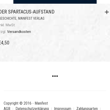
DER SPARTACUS-AUFSTAND
,
GESCHICHTE
MANIFEST VERLAG
inkl. MwSt.
zzgl.
Versandkosten
€
4,50
Copyright © 2016 - Manifest
AGB
Datenschutzerklärung
Impressum
Zahlungsarten