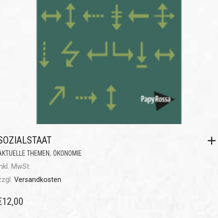
SOZIALSTAAT
,
AKTUELLE THEMEN
ÖKONOMIE
inkl. MwSt.
zzgl.
Versandkosten
€
12,00