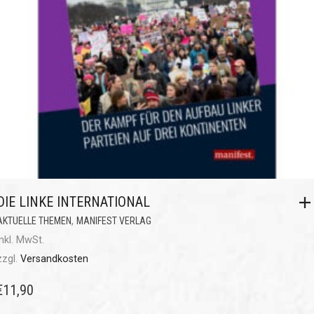
DIE LINKE INTERNATIONAL
,
AKTUELLE THEMEN
MANIFEST VERLAG
inkl. MwSt.
zzgl.
Versandkosten
€
11,90