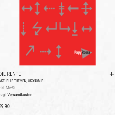
DIE RENTE
,
AKTUELLE THEMEN
ÖKONOMIE
inkl. MwSt.
zzgl.
Versandkosten
€
9,90