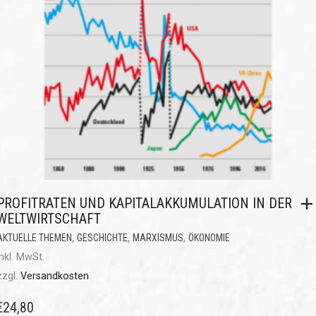
PROFITRATEN UND KAPITALAKKUMULATION IN DER
WELTWIRTSCHAFT
,
,
,
AKTUELLE THEMEN
GESCHICHTE
MARXISMUS
ÖKONOMIE
inkl. MwSt.
zzgl.
Versandkosten
€
24,80