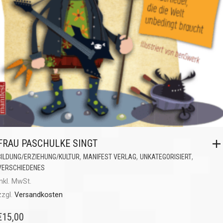
FRAU PASCHULKE SINGT
,
,
,
BILDUNG/ERZIEHUNG/KULTUR
MANIFEST VERLAG
UNKATEGORISIERT
VERSCHIEDENES
inkl. MwSt.
zzgl.
Versandkosten
€
15,00