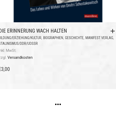
DIE ERINNERUNG WACH HALTEN
,
,
,
,
BILDUNG/ERZIEHUNG/KULTUR
BIOGRAPHIEN
GESCHICHTE
MANIFEST VERLAG
STALINISMUS/DDR/UDSSR
inkl. MwSt.
zzgl.
Versandkosten
€
3,00