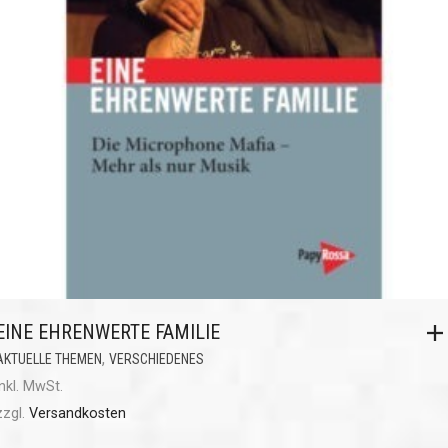
EINE EHRENWERTE FAMILIE
,
AKTUELLE THEMEN
VERSCHIEDENES
inkl. MwSt.
zzgl.
Versandkosten