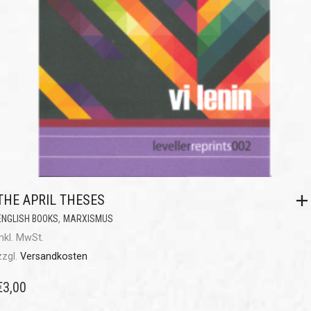
THE APRIL THESES
,
ENGLISH BOOKS
MARXISMUS
inkl. MwSt.
zzgl.
Versandkosten
€
3,00