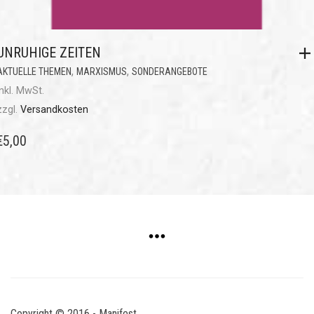
UNRUHIGE ZEITEN
,
,
AKTUELLE THEMEN
MARXISMUS
SONDERANGEBOTE
inkl. MwSt.
zzgl.
Versandkosten
€
5,00
Copyright © 2016 - Manifest