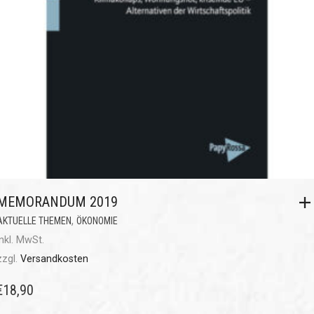
MEMORANDUM 2019
,
AKTUELLE THEMEN
ÖKONOMIE
inkl. MwSt.
zzgl.
Versandkosten
€
18,90