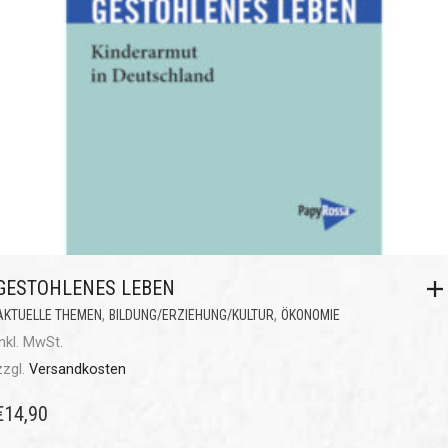
GESTOHLENES LEBEN
,
,
AKTUELLE THEMEN
BILDUNG/ERZIEHUNG/KULTUR
ÖKONOMIE
inkl. MwSt.
zzgl.
Versandkosten
€
14,90