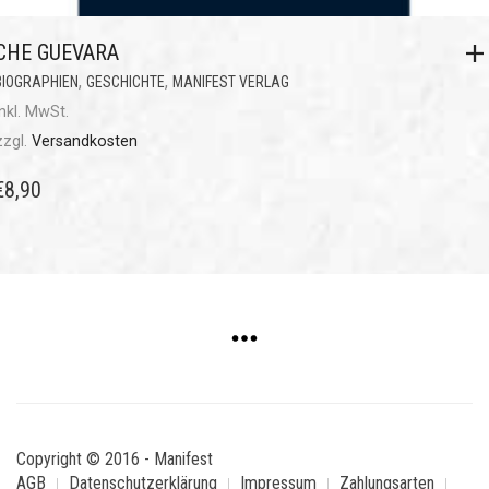
CHE GUEVARA
,
,
BIOGRAPHIEN
GESCHICHTE
MANIFEST VERLAG
inkl. MwSt.
zzgl.
Versandkosten
€
8,90
Copyright © 2016 - Manifest
AGB
Datenschutzerklärung
Impressum
Zahlungsarten