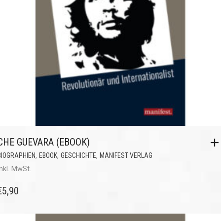
CHE GUEVARA (EBOOK)
,
,
,
BIOGRAPHIEN
EBOOK
GESCHICHTE
MANIFEST VERLAG
inkl. MwSt.
€
5,90