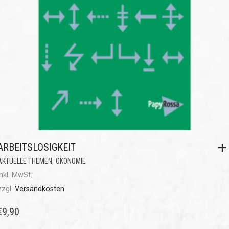
ARBEITSLOSIGKEIT
,
AKTUELLE THEMEN
ÖKONOMIE
inkl. MwSt.
zzgl.
Versandkosten
€
9,90