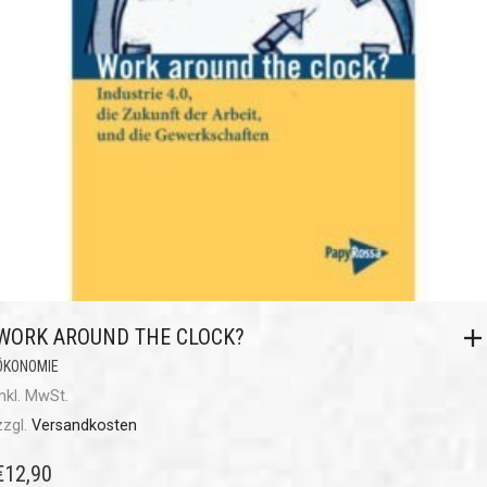
WORK AROUND THE CLOCK?
ÖKONOMIE
inkl. MwSt.
zzgl.
Versandkosten
€
12,90