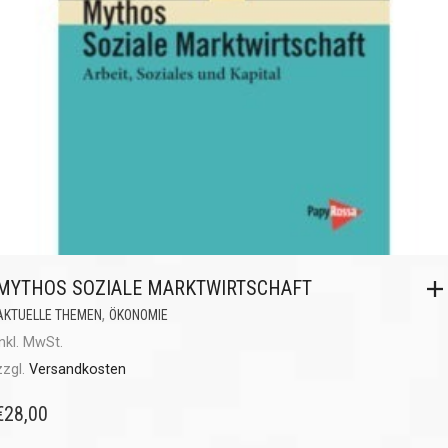
MYTHOS SOZIALE MARKTWIRTSCHAFT
,
AKTUELLE THEMEN
ÖKONOMIE
inkl. MwSt.
zzgl.
Versandkosten
€
28,00