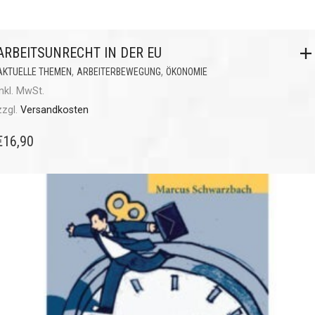
ARBEITSUNRECHT IN DER EU
,
,
AKTUELLE THEMEN
ARBEITERBEWEGUNG
ÖKONOMIE
inkl. MwSt.
zzgl.
Versandkosten
€
16,90