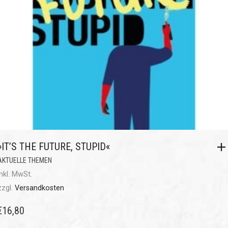
»IT’S THE FUTURE, STUPID«
AKTUELLE THEMEN
inkl. MwSt.
zzgl.
Versandkosten
€
16,80