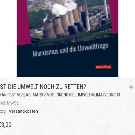
IST DIE UMWELT NOCH ZU RETTEN?
,
,
,
MANIFEST VERLAG
MARXISMUS
ÖKONOMIE
UMWELT/KLIMA/VERKEHR
inkl. MwSt.
zzgl.
Versandkosten
€
3,00