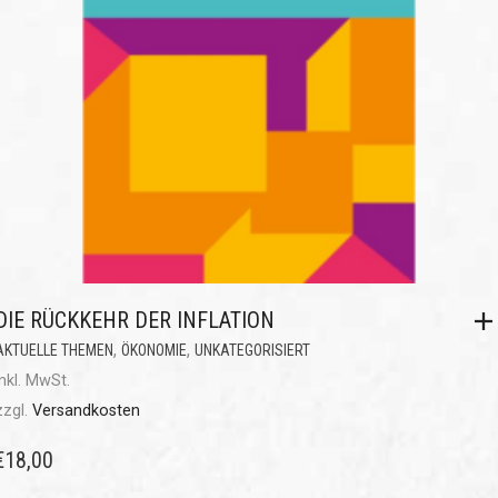
DIE RÜCKKEHR DER INFLATION
,
,
AKTUELLE THEMEN
ÖKONOMIE
UNKATEGORISIERT
inkl. MwSt.
zzgl.
Versandkosten
€
18,00