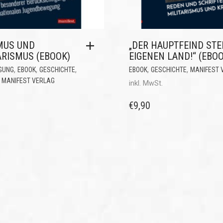
MUS UND
„DER HAUPTFEIND STE
ARISMUS (EBOOK)
EIGENEN LAND!“ (EBO
,
,
,
,
,
GUNG
EBOOK
GESCHICHTE
EBOOK
GESCHICHTE
MANIFEST 
,
MANIFEST VERLAG
inkl. MwSt.
€
9,90