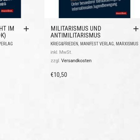
HT IM
MILITARISMUS UND
OK)
ANTIMILITARISMUS
,
,
VERLAG
KRIEG&FRIEDEN
MANIFEST VERLAG
MARXISMUS
inkl. MwSt.
zzgl.
Versandkosten
€
10,50