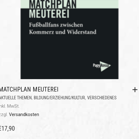
MATCHPLAN MEUTEREI
,
,
AKTUELLE THEMEN
BILDUNG/ERZIEHUNG/KULTUR
VERSCHIEDENES
inkl. MwSt.
zzgl.
Versandkosten
€
17,90