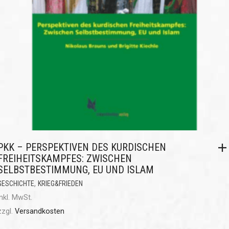
PKK – PERSPEKTIVEN DES KURDISCHEN
FREIHEITSKAMPFES: ZWISCHEN
SELBSTBESTIMMUNG, EU UND ISLAM
,
GESCHICHTE
KRIEG&FRIEDEN
inkl. MwSt.
zzgl.
Versandkosten