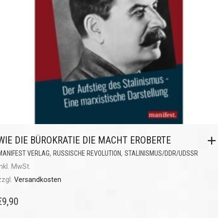
WIE DIE BÜROKRATIE DIE MACHT EROBERTE
,
,
MANIFEST VERLAG
RUSSISCHE REVOLUTION
STALINISMUS/DDR/UDSSR
inkl. MwSt.
zzgl.
Versandkosten
€
9,90