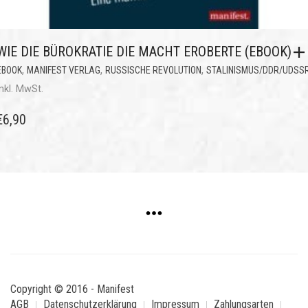
WIE DIE BÜROKRATIE DIE MACHT EROBERTE (EBOOK)
,
,
,
EBOOK
MANIFEST VERLAG
RUSSISCHE REVOLUTION
STALINISMUS/DDR/UDSS
inkl. MwSt.
€
6,90
Copyright © 2016 - Manifest
AGB
Datenschutzerklärung
Impressum
Zahlungsarten