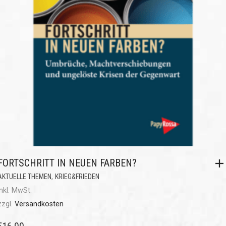
FORTSCHRITT IN NEUEN FARBEN?
,
AKTUELLE THEMEN
KRIEG&FRIEDEN
inkl. MwSt.
zzgl.
Versandkosten