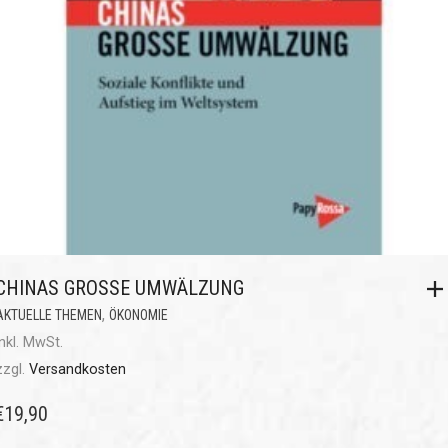
CHINAS GROSSE UMWÄLZUNG
,
AKTUELLE THEMEN
ÖKONOMIE
inkl. MwSt.
zzgl.
Versandkosten
€
19,90