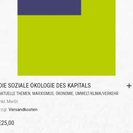
DIE SOZIALE ÖKOLOGIE DES KAPITALS
,
,
,
AKTUELLE THEMEN
MARXISMUS
ÖKONOMIE
UMWELT/KLIMA/VERKEHR
inkl. MwSt.
zzgl.
Versandkosten
€
25,00