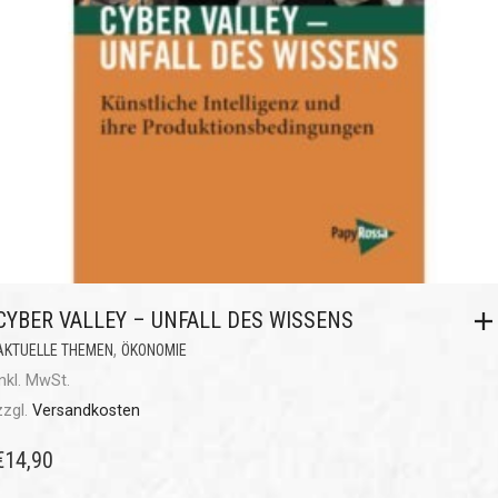
CYBER VALLEY – UNFALL DES WISSENS
,
AKTUELLE THEMEN
ÖKONOMIE
inkl. MwSt.
zzgl.
Versandkosten
€
14,90