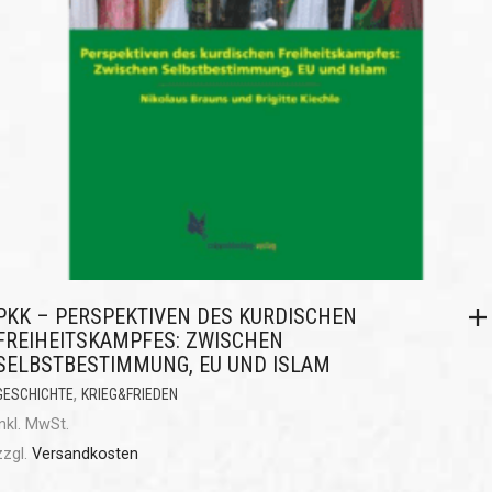
PKK – PERSPEKTIVEN DES KURDISCHEN
FREIHEITSKAMPFES: ZWISCHEN
SELBSTBESTIMMUNG, EU UND ISLAM
,
GESCHICHTE
KRIEG&FRIEDEN
inkl. MwSt.
zzgl.
Versandkosten