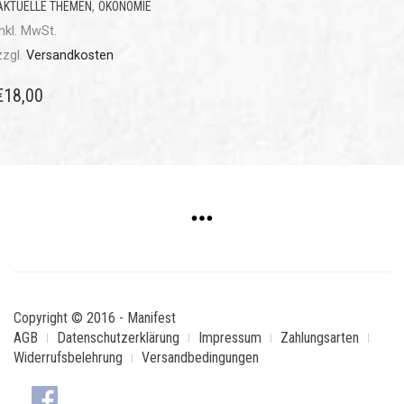
,
AKTUELLE THEMEN
ÖKONOMIE
inkl. MwSt.
zzgl.
Versandkosten
€
18,00
Copyright © 2016 - Manifest
AGB
Datenschutzerklärung
Impressum
Zahlungsarten
Widerrufsbelehrung
Versandbedingungen