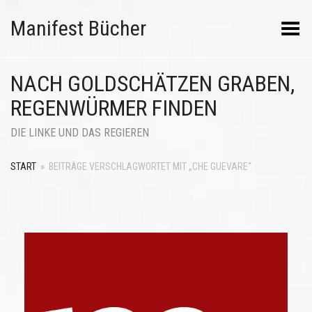
Manifest Bücher
Menü umschalten
NACH GOLDSCHÄTZEN GRABEN,
REGENWÜRMER FINDEN
DIE LINKE UND DAS REGIEREN
START
»
BEITRÄGE VERSCHLAGWORTET MIT „CHE GUEVARE“