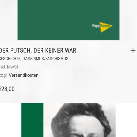
DER PUTSCH, DER KEINER WAR
,
GESCHICHTE
RASSISMUS/FASCHISMUS
inkl. MwSt.
zzgl.
Versandkosten
€
28,00