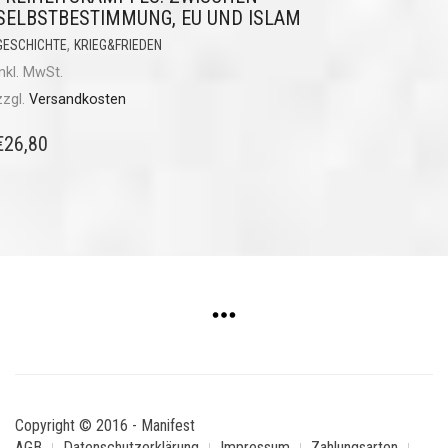
SELBSTBESTIMMUNG, EU UND ISLAM
,
GESCHICHTE
KRIEG&FRIEDEN
inkl. MwSt.
zzgl.
Versandkosten
€
26,80
Copyright © 2016 - Manifest
AGB
Datenschutzerklärung
Impressum
Zahlungsarten