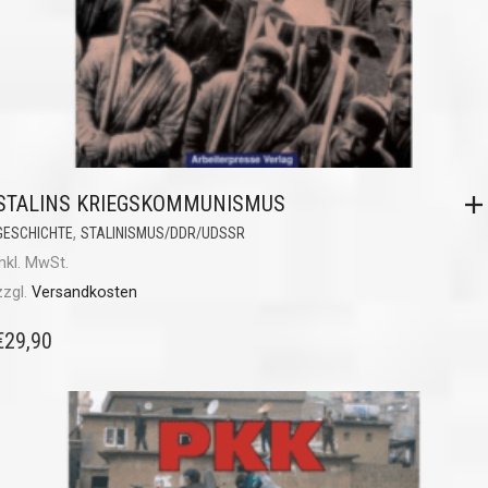
STALINS KRIEGSKOMMUNISMUS
,
GESCHICHTE
STALINISMUS/DDR/UDSSR
inkl. MwSt.
zzgl.
Versandkosten
€
29,90