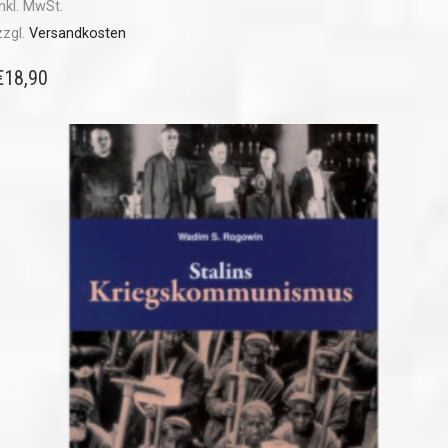
inkl. MwSt.
zzgl.
Versandkosten
€
18,90