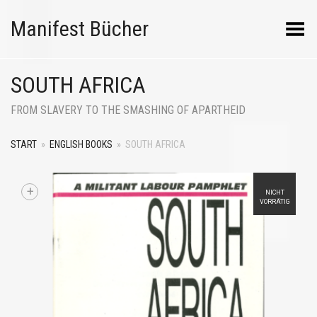
Manifest Bücher
Menü umschalten
SOUTH AFRICA
FROM SLAVERY TO THE SMASHING OF APARTHEID
START
»
ENGLISH BOOKS
»
SOUTH AFRICA
+
NICHT
VORRÄTIG