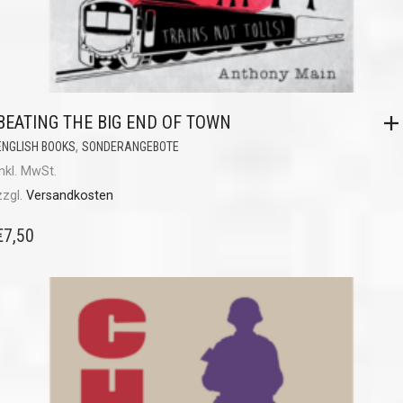
BEATING THE BIG END OF TOWN
,
ENGLISH BOOKS
SONDERANGEBOTE
inkl. MwSt.
zzgl.
Versandkosten
€
7,50