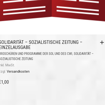
SOLIDARITÄT – SOZIALISTISCHE ZEITUNG –
EINZELAUSGABE
,
BROSCHÜREN UND PROGRAMME DER SOL UND DES CWI
SOLIDARITÄT –
SOZIALISTISCHE ZEITUNG
inkl. MwSt.
zzgl.
Versandkosten
€
1,00