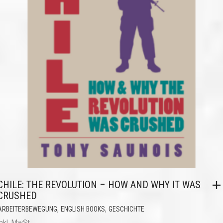
CHILE: THE REVOLUTION – HOW AND WHY IT WAS
CRUSHED
,
,
ARBEITERBEWEGUNG
ENGLISH BOOKS
GESCHICHTE
inkl. MwSt.