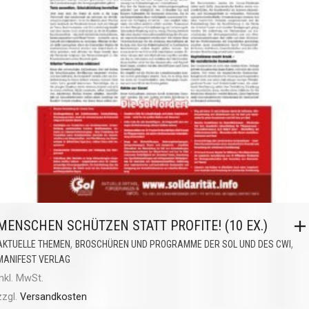
MENSCHEN SCHÜTZEN STATT PROFITE! (10 EX.)
,
,
AKTUELLE THEMEN
BROSCHÜREN UND PROGRAMME DER SOL UND DES CWI
MANIFEST VERLAG
inkl. MwSt.
zzgl.
Versandkosten