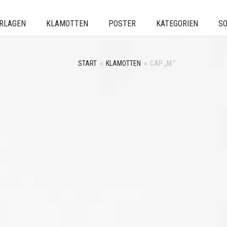
ERLAGEN
KLAMOTTEN
POSTER
KATEGORIEN
SO
START
»
KLAMOTTEN
»
CAP „M.“