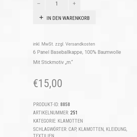
"m."
Menge
IN DEN WARENKORB
inkl. MwSt.
zzgl.
Versandkosten
6 Panel Baseballkappe, 100% Baumwolle
Mit Stickmotiv „m.“
€
15,00
PRODUKT-ID:
8858
ARTIKELNUMMER:
251
KATEGORIE:
KLAMOTTEN
SCHLAGWÖRTER:
CAP
,
KLAMOTTEN
,
KLEIDUNG
,
TEXTILIEN