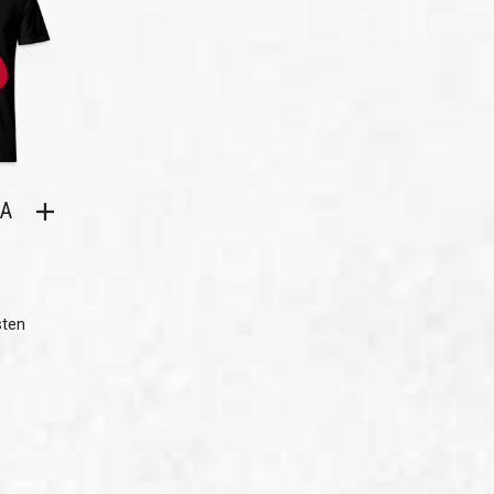
SA
sten