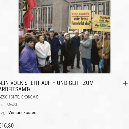
»EIN VOLK STEHT AUF – UND GEHT ZUM
ARBEITSAMT«
,
GESCHICHTE
ÖKONOMIE
inkl. MwSt.
zzgl.
Versandkosten
€
16,80