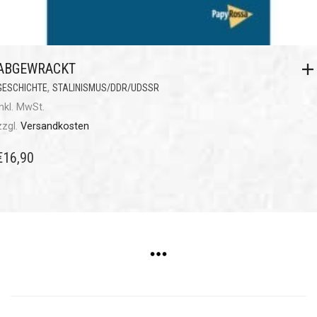
ABGEWRACKT
,
GESCHICHTE
STALINISMUS/DDR/UDSSR
inkl. MwSt.
zzgl.
Versandkosten
€
16,90