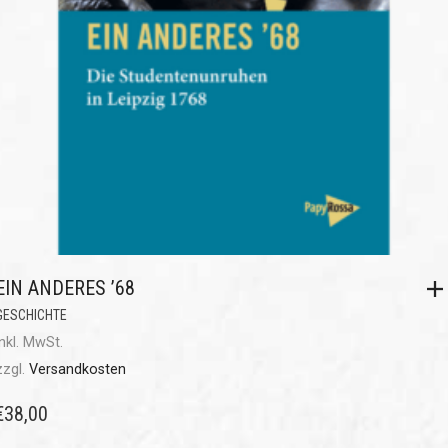
EIN ANDERES ’68
GESCHICHTE
inkl. MwSt.
zzgl.
Versandkosten
€
38,00