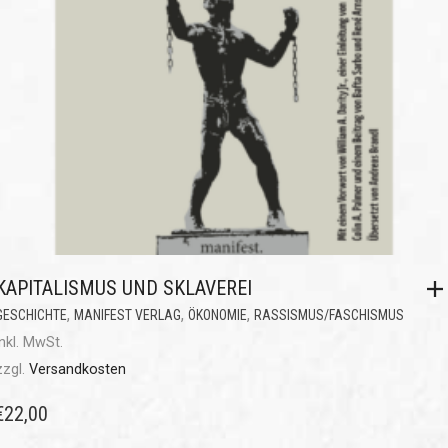
KAPITALISMUS UND SKLAVEREI
,
,
,
GESCHICHTE
MANIFEST VERLAG
ÖKONOMIE
RASSISMUS/FASCHISMUS
inkl. MwSt.
zzgl.
Versandkosten
€
22,00