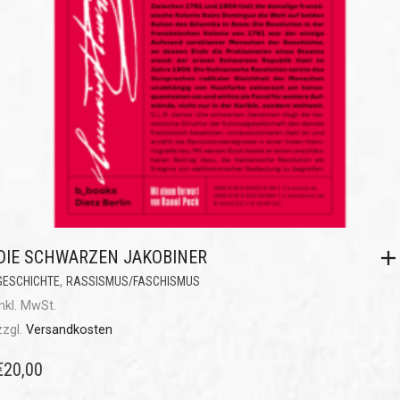
DIE SCHWARZEN JAKOBINER
,
GESCHICHTE
RASSISMUS/FASCHISMUS
inkl. MwSt.
zzgl.
Versandkosten
€
20,00