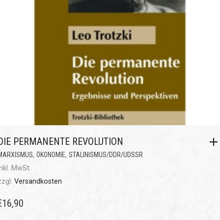
DIE PERMANENTE REVOLUTION
,
,
MARXISMUS
ÖKONOMIE
STALINISMUS/DDR/UDSSR
inkl. MwSt.
zzgl.
Versandkosten
€
16,90