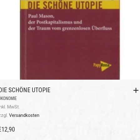
DIE SCHÖNE UTOPIE
ÖKONOMIE
inkl. MwSt.
zzgl.
Versandkosten
€
12,90