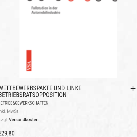
WETTBEWERBSPAKTE UND LINKE
BETRIEBSRATSOPPOSITION
BETRIEB&GEWERKSCHAFTEN
inkl. MwSt.
zzgl.
Versandkosten
€
29,80